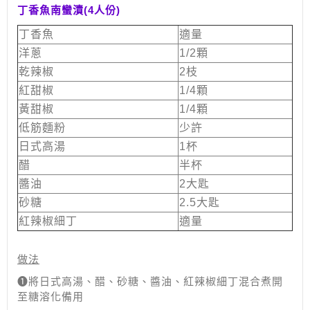
丁香魚南蠻漬(4人份)
丁香魚
適量
洋蔥
1/2顆
乾辣椒
2枝
紅甜椒
1/4顆
黃甜椒
1/4顆
低筋麵粉
少許
日式高湯
1杯
醋
半杯
醬油
2大匙
砂糖
2.5大匙
紅辣椒細丁
適量
做法
➊將日式高湯、醋、砂糖、醬油、紅辣椒細丁混合煮開
至糖溶化備用