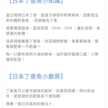
【日本丁香魚小知識】
當日現撈日本丁香．急速冷凍保存新鮮美味，因散發出
來的獨特香氣 ，而被稱為丁香
營養價值極高，富含鈣質、DHA、EPA ，屬於高鈣、高
營養的魚種。
採用頂級嚴選丁香魚，肉質細緻鮮嫩，每隻都飽滿，整
隻超肥美～不乾扁～
每一口都吃得到大海的鮮味，油炸後的香酥口感，小聚
優質配菜！
【日本丁香魚小廚房】
丁香魚可以當作提味的配料，如果用蒜爆，熱炒和油
炸，更是絕妙的配飯與下酒佳餚!
推薦一個日式風味的做法☟：