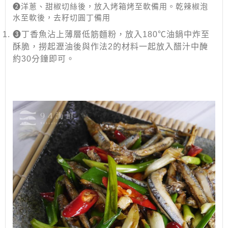
➋洋蔥、甜椒切絲後，放入烤箱烤至軟備用。乾辣椒泡
水至軟後，去籽切圓丁備用
➌丁香魚沾上薄層低筋麵粉，放入180℃油鍋中炸至
酥脆，撈起瀝油後與作法2的材料一起放入醋汁中醃
約30分鐘即可。