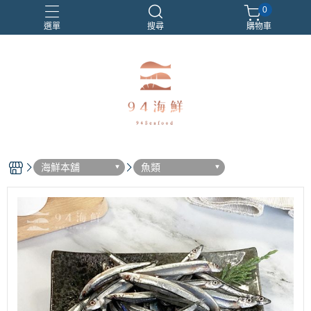
0
選單
搜尋
購物車
海鮮本舖
魚類