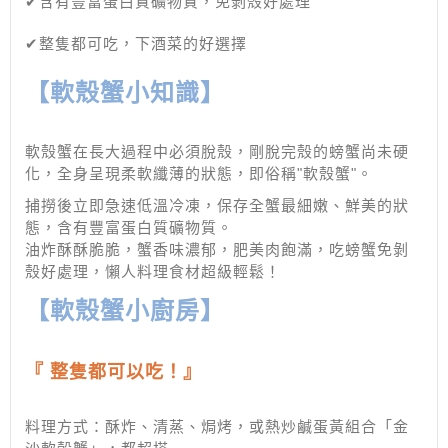
✔含有豐富蛋白質礦物質​，免剝殼好處理
✔整隻都可吃，下酒菜的好選擇
【軟殼蟹小知識】
軟殼蟹在長大過程中必須脫殼，剛脫完殼的螃蟹尚未硬
化，全身呈現柔軟纖薄的狀態，即俗稱"軟殼蟹"。
捕撈後立即急速低溫冷凍，保存全蟹最細嫩、鮮美的狀
態，含有豐富蛋白質礦物質。
油炸酥酥脆脆，蟹香味濃郁，肥美肉飽滿，吃螃蟹免剝
殼好處理，懶人料理食材超級輕鬆！
【軟殼蟹小廚房】
『 整隻都可以吃！』
料理方式：酥炸、清蒸、焗烤，或熱炒鹹蛋黃組合「金