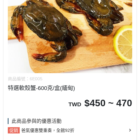
商品編號：
6E005
特選軟殼蟹-600克/盒(緬甸)
$
450 ~ 470
TWD
此商品參與的優惠活動
促銷
爸氣優惠雙重奏，全館92折