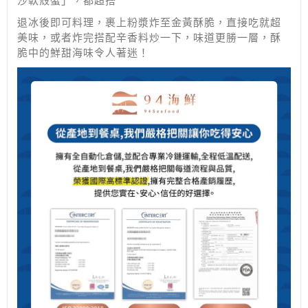
沙軟殼蟹」，都超搭
退冰後即可料理，裹上粉漿炸至金黃酥脆，直接吃就超
美味，或者炸完搭配辛香料炒一下，味道更勝一層，酥
脆中的鮮甜海味令人著迷！