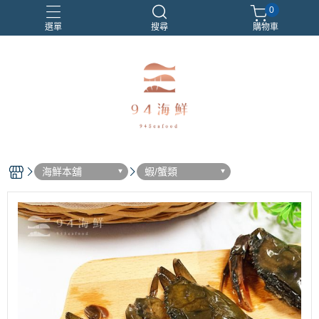
0
選單
搜尋
購物車
海鮮本舖
蝦/蟹類