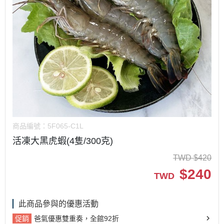
商品編號：
5F065-C1L
活凍大黑虎蝦(4隻/300克)
TWD
$
420
$
240
TWD
此商品參與的優惠活動
促銷
爸氣優惠雙重奏，全館92折