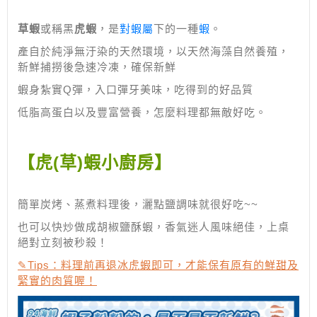
草蝦
或稱黑
虎蝦
，是
對蝦屬
下的一種
蝦
。
產自於純淨無汙染的天然環境，以天然海藻自然養殖，
新鮮捕撈後急速冷凍，確保新鮮
蝦身紮實Q彈，入口彈牙美味，吃得到的好品質
低脂高蛋白以及豐富營養，怎麼料理都無敵好吃。
【
虎(草)蝦小廚房
】
簡單炭烤、蒸煮料理後，灑點鹽調味就很好吃~~
也可以快炒做成胡椒鹽酥蝦，香氣迷人風味絕佳，上桌
絕對立刻被秒殺！
✎Tips：料理前再退冰虎蝦即可，才能保有原有的鮮甜及
緊實的肉質喔！