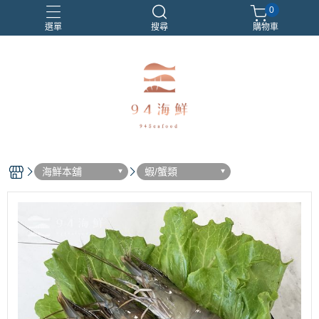
0
選單
搜尋
購物車
海鮮本舖
蝦/蟹類