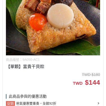
商品編號：
9A050-AC1
【單顆】富貴干貝粽
TWD
$
180
$
144
TWD
此商品參與的優惠活動
促銷
爸氣優惠雙重奏，全館92折