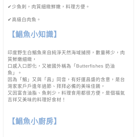
✔少魚刺，肉質細緻鮮嫩，料理方便。
✔高級白肉魚。
【鯧魚小知識】
印度野生白鯧魚來自純淨天然海域捕撈，數量稀少，肉
質鮮嫩細緻，
口感入口即化，又被國外稱為「Butterfishes 奶油
魚」。
因為「鯧」又與「昌」同音，有好運昌盛的含意，是台
灣家家戶戶逢年過節、拜拜必備的美味佳餚，
又因富含油脂、魚刺少，料理食用都很方便，是個福氣
吉祥又美味的料理好食材！
【鯧魚小廚房】