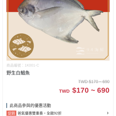
商品編號：
1K001-C
野生白鯧魚
TWD
$
170 ~ 690
$
170 ~ 690
TWD
此商品參與的優惠活動
促銷
爸氣優惠雙重奏，全館92折