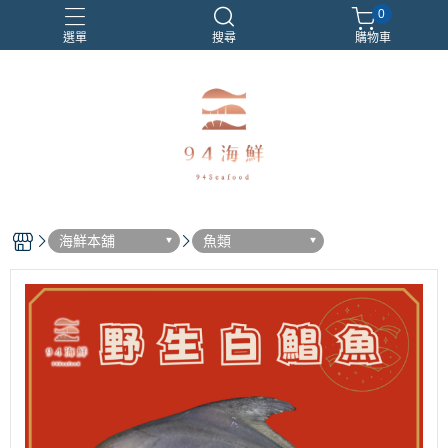
0
選單
搜尋
購物車
海鮮本舖
魚類