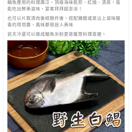
鯧魚應用的料理廣泛，頂級海味乾煎、紅燒、清蒸，皆
能吃出鮮美滋味，宴客拜拜超澎派！
也可以片取清肉後經酥炸後，搭配糖醋或是沾上滋味酸
香的塔塔醬，風味都很迷人美味
若天冷還可以做成鯧魚米粉更是暖胃料理首選。