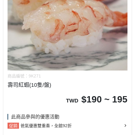
商品編號：
9K271
壽司紅蝦(10隻/盤)
$
190 ~ 195
TWD
此商品參與的優惠活動
促銷
爸氣優惠雙重奏，全館92折