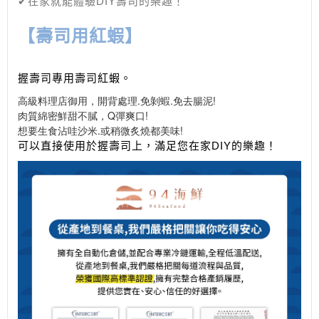
✔在家就能體驗DIY壽司的樂趣！
【壽司用紅蝦】
握壽司專用壽司紅蝦。
高級料理店御用，開背處理.免剝蝦.免去腸泥!
肉質綿密鮮甜不膩，Q彈爽口!
想要生食沾哇沙米.或稍微炙燒都美味!
可以直接使用於握壽司上，滿足您在家DIY的樂趣！