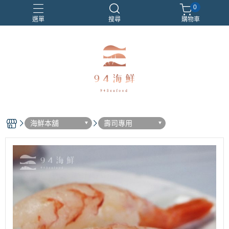
0
選單
搜尋
購物車
海鮮本舖
壽司專用