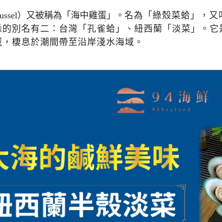
ssel）
又被稱為「海中雞蛋」。
名為「綠殼菜蛤」，又
悉的別名有二：台灣「孔雀蛤」、紐西蘭「淡菜」。它
域，棲息於潮間帶至沿岸淺水海域。