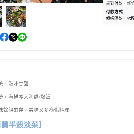
貨到付款
新
付款方式
轉帳匯款
宅
情
美，滋味甘甜
炒，海鮮義大利麵/燉飯
味餘韻猶存，美味又多樣化料理
西蘭半殼淡菜】