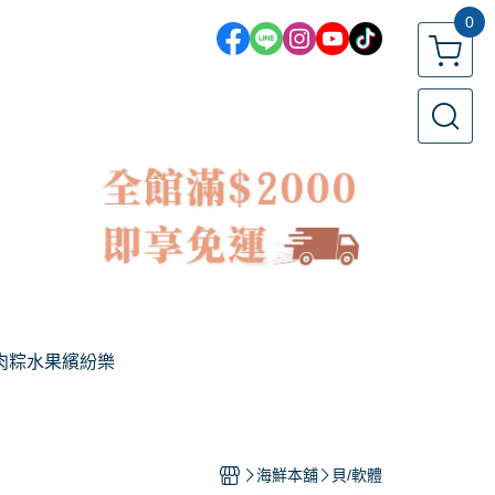
0
肉粽
水果繽紛樂
海鮮本舖
貝/軟體