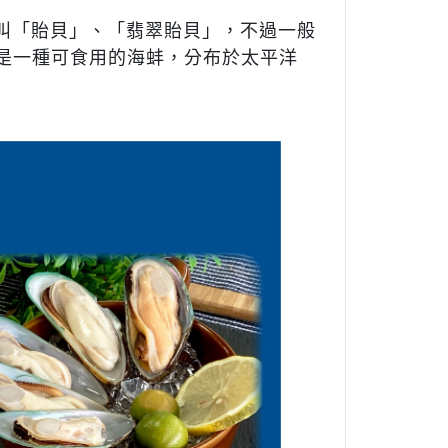
叫「貽貝」、「翡翠貽貝」，不過一般
是一種可食用的海蚌，分布於太平洋