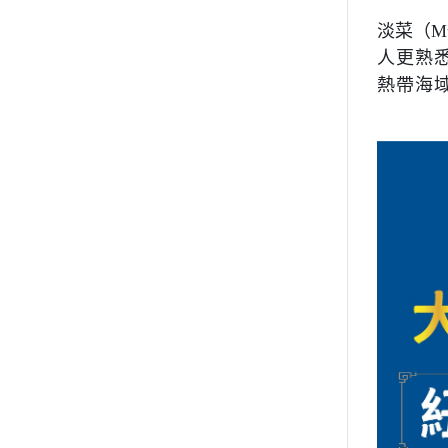
淡菜（Mu
人更熟
熱帶海