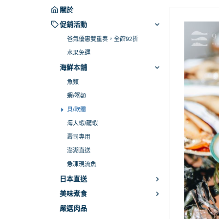
關於
促銷活動
爸氣優惠雙重奏，全館92折
水果免運
海鮮本舖
魚類
蝦/蟹類
貝/軟體
海大蝦/龍蝦
壽司專用
澎湖直送
急凍現流魚
日本直送
美味煮食
嚴選肉品