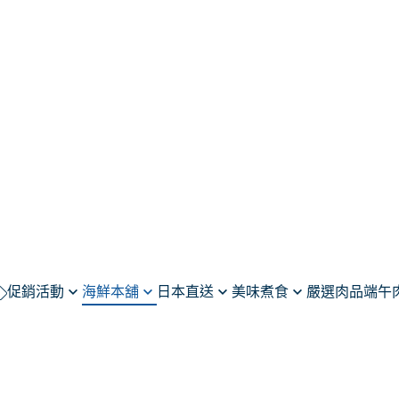
促銷活動
海鮮本舖
日本直送
美味煮食
嚴選肉品
端午
重奏，全館92折
魚類
生食級干貝
調理食品
蝦/蟹類
日本甜點
手工食品
貝/軟體