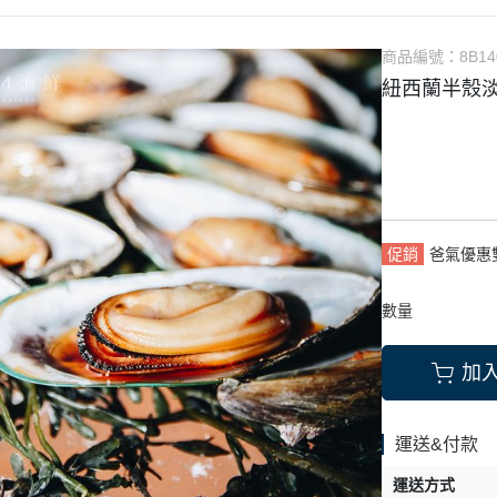
海大蝦/龍蝦
壽司專用
商品編號：
8B14
澎湖直送
紐西蘭半殼
急凍現流魚
促銷
爸氣優惠
數量
加
運送&付款
運送方式