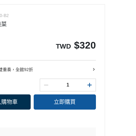
0-B2
淡菜
$
320
TWD
雙重奏，全館92折
入購物車
立即購買